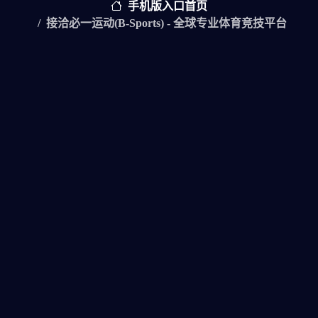
手机版入口首页
接洽必一运动(B-Sports) - 全球专业体育竞技平台