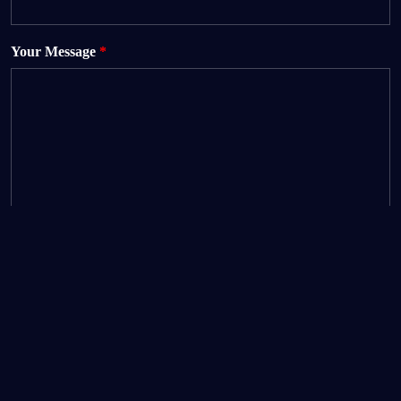
Your Message
*
Send Your Message